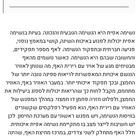
נשימה אפית היא הנשימה הטבעית והנכונה. בעיות בנשימה
אפית יכולות לפגוע באיכות השינה, קושי במאמץ גופני,
פגיעה חברתית ובתפקוד הנשימה. לאף מספר תפקידים,
והחשובה שבהם היא הנשימה. כאשר נושמים מהאף
מבטיחים מגע של אויר עם רירית האף, מה שנותן לאוויר
הננשם איכויות המאפשרות לריאות ספיגה טובה יותר של
החמצן, ובכך תפקוד איכותי יותר. במעבר האוויר באף, האוויר
מתחמם, מקבל לחות כך שהריאות יכולות לספוג ביעילות את
החמצן, ולפלוט חזרה פחמן דו חמצני. במהלך המפגש של
האוויר עם רירית האף, הוא מפעיל רפלקסים שקשורים
בוויסות הנשימה, ויש מפגש ראשוני עם מערכת החיסון. לכן
יש חשיבות לייצר מצב בו מתקיימת נשימה אפית איכותית.
חלל האף מתחלק לשני צדדים, במרכז מחיצת האף, שהינה