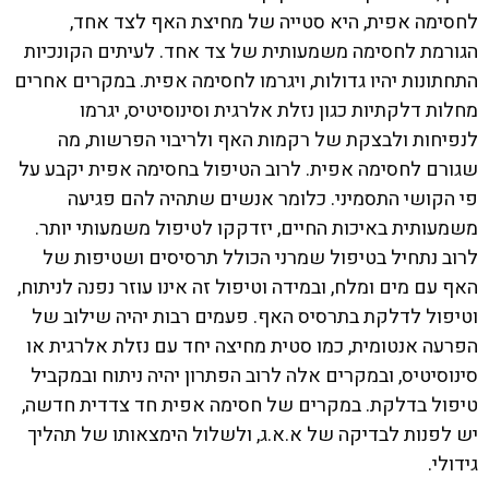
לחסימה אפית, היא סטייה של מחיצת האף לצד אחד,
הגורמת לחסימה משמעותית של צד אחד. לעיתים הקונכיות
התחתונות יהיו גדולות, ויגרמו לחסימה אפית. במקרים אחרים
מחלות דלקתיות כגון נזלת אלרגית וסינוסיטיס, יגרמו
לנפיחות ולבצקת של רקמות האף ולריבוי הפרשות, מה
שגורם לחסימה אפית. לרוב הטיפול בחסימה אפית יקבע על
פי הקושי התסמיני. כלומר אנשים שתהיה להם פגיעה
משמעותית באיכות החיים, יזדקקו לטיפול משמעותי יותר.
לרוב נתחיל בטיפול שמרני הכולל תרסיסים ושטיפות של
האף עם מים ומלח, ובמידה וטיפול זה אינו עוזר נפנה לניתוח,
וטיפול לדלקת בתרסיס האף. פעמים רבות יהיה שילוב של
הפרעה אנטומית, כמו סטית מחיצה יחד עם נזלת אלרגית או
סינוסיטיס, ובמקרים אלה לרוב הפתרון יהיה ניתוח ובמקביל
טיפול בדלקת. במקרים של חסימה אפית חד צדדית חדשה,
יש לפנות לבדיקה של א.א.ג, ולשלול הימצאותו של תהליך
גידולי.