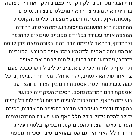
חיץ הבנוי מסחוס בחלק הקדמי ועצם בחלק האחורי המצופה
ברירית האף. משני צידי האף מתבלטים בצורת נטיפים
קונכיות האף, קונכית תחתונה, אמצעית ועליונה. הקונכית
התחתונה היא החשובה בוויסות הנשימה האפית. הרירית
המצפה אותה עשירה בכלי דם ספוגיים שיכולים להתנפח
ולהתכווץ, בהתאם לזרימת הדם בהם. בצורה הזאת ניתן לווסת
את הנשימה האפית. לדוגמא במזג אוויר קר ויבש הקונכיות
יתרחבו, ויפרישו יותר לחות, על מנת לחמם את האוויר
ולהוסיף לו לחות. לעיתים אנשים יכולים לחוש שבכל פעם
צד אחר של האף נסתם, זה הוא חלק ממחזור הנשימה, בו כל
כמה שעות מתחלפת אספקת הדם בין הצדדים, והצד עם
אספקת הדם המרובה נחסם. הסיבות העיקריות לקושי
בנשימה מהאף, מתחלקות לבעיות מבניות ולמחלות דלקתיות.
במקרים נדירים בעיקר כשמדובר בחסימה חד צדדית, הסיבה
יכולה להיות גידול. גודל חלל האף מושפע גם ממבנה עצמות
הפנים, כאשר עצמות הפנים קטנות בעיקר בלסת העליונה
והחך, חלל האף יהיה גם קטן בהתאם. סיבה שכיחה נוספת