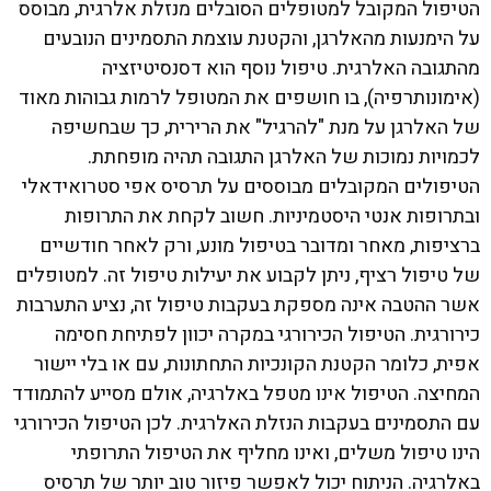
הטיפול המקובל למטופלים הסובלים מנזלת אלרגית, מבוסס
על הימנעות מהאלרגן, והקטנת עוצמת התסמינים הנובעים
מהתגובה האלרגית. טיפול נוסף הוא דסנסיטיזציה
(אימונותרפיה), בו חושפים את המטופל לרמות גבוהות מאוד
של האלרגן על מנת "להרגיל" את הרירית, כך שבחשיפה
לכמויות נמוכות של האלרגן התגובה תהיה מופחתת.
הטיפולים המקובלים מבוססים על תרסיס אפי סטרואידאלי
ובתרופות אנטי היסטמיניות. חשוב לקחת את התרופות
ברציפות, מאחר ומדובר בטיפול מונע, ורק לאחר חודשיים
של טיפול רציף, ניתן לקבוע את יעילות טיפול זה. למטופלים
אשר ההטבה אינה מספקת בעקבות טיפול זה, נציע התערבות
כירורגית. הטיפול הכירורגי במקרה יכוון לפתיחת חסימה
אפית, כלומר הקטנת הקונכיות התחתונות, עם או בלי יישור
המחיצה. הטיפול אינו מטפל באלרגיה, אולם מסייע להתמודד
עם התסמינים בעקבות הנזלת האלרגית. לכן הטיפול הכירורגי
הינו טיפול משלים, ואינו מחליף את הטיפול התרופתי
באלרגיה. הניתוח יכול לאפשר פיזור טוב יותר של תרסיס