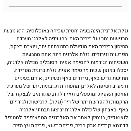
נזלת אלרגית הינה בעיה יחסית שכיחה באוכלוסיה. היא נובעת
מרגישות יתר של רירית האף. בחשיפה לאלרגן מערכת
החיסון ברירית האף מופעלת בתגובתיות יתר, ויוצרת בצקת,
הפרשות וגירודים. נזלת אלרגית הינה אחת מהבעיות
השכיחות הגורמות לחסימה אפית. הסובלים מנזלת אלרגית,
יסבלו באופן שכיח מחסימה אפית, נזלת כרונית מטרידה,
תחושת גודש באף, גירודים באף ובעיניים, אודם בעיניים
ודמע. בחשיפה לאלרגן מתעוררת תגובתיות יתר של מערכת
החיסון האפית, ומופעלים תאי דלקת, שגורמים לבצקת של
הרקמות ולהפרשת יתר של ריר (נזלת), לרגישות ולגירויים
באף. באבחון של נזלת אלרגית יבוצעו תבחיני אלרגיה
לנשאפים, בניסיון לאתר את האלרגנים הספציפיים למטופל.
כדוגמא קרדית אבק הבית, פריחת דשא, פריחת עץ הזית.